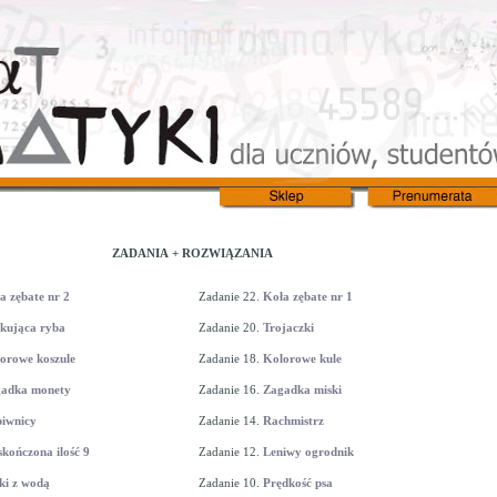
ZADANIA + ROZWIĄZANIA
a zębate nr 2
Zadanie 22.
Koła zębate nr 1
kująca ryba
Zadanie 20.
Trojaczki
orowe koszule
Zadanie 18.
Kolorowe kule
adka monety
Zadanie 16.
Zagadka miski
iwnicy
Zadanie 14.
Rachmistrz
skończona ilość 9
Zadanie 12.
Leniwy ogrodnik
ki z wodą
Zadanie 10.
Prędkość psa