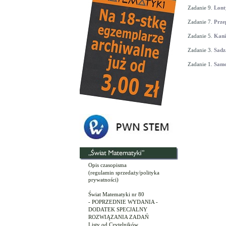
Zadanie 9.
Lont
Zadanie 7.
Prze
Zadanie 5.
Kani
Zadanie 3.
Sadz
Zadanie 1.
Samo
Opis czasopisma
(regulamin sprzedaży/polityka
prywatności)
Świat Matematyki nr 80
- POPRZEDNIE WYDANIA -
DODATEK SPECJALNY
ROZWIĄZANIA ZADAŃ
Listy od Czytelników