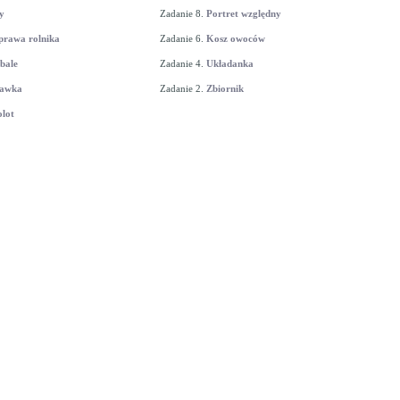
y
Zadanie 8.
Portret względny
prawa rolnika
Zadanie 6.
Kosz owoców
bale
Zadanie 4.
Układanka
awka
Zadanie 2.
Zbiornik
lot