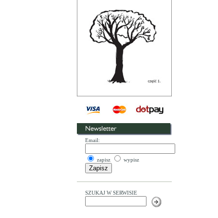
Email:
zapisz
wypisz
SZUKAJ W SERWISIE