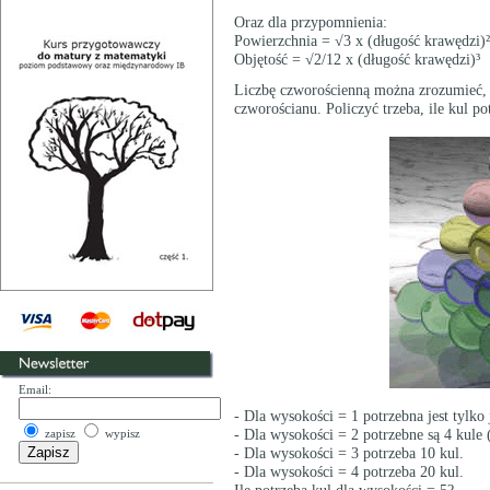
Oraz dla przypomnienia:
Powierzchnia = √3 x (długość krawędzi)²
Objętość = √2/12 x (długość krawędzi)³
Liczbę czworościenną można zrozumieć, j
czworościanu. Policzyć trzeba, ile kul p
Email:
- Dla wysokości = 1 potrzebna jest tylko 
zapisz
wypisz
- Dla wysokości = 2 potrzebne są 4 kule 
- Dla wysokości = 3 potrzeba 10 kul.
- Dla wysokości = 4 potrzeba 20 kul.