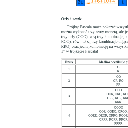
Orły i reszki
Trójkąt Pascala może pokazać wszystki
można wykonać trzy rzuty monetą, ale je
trzy orły (OOO), a są trzy kombinacje, k
ROO), również są trzy kombinacje dając
RRO) oraz jedną kombinację na wszystkie
1” w trójkącie Pascala!
Rzuty
Możliwe wyniki (w g
O
1
R
OO
2
OR, RO
RR
OOO
OOR, ORO, RO
3
ORR, ROR, RR
RRR
OOOO
OOR, OORO, OROO
4
OORR, OROR, ORRO, ROOR
ORRR, RORR, RROR
RRRR