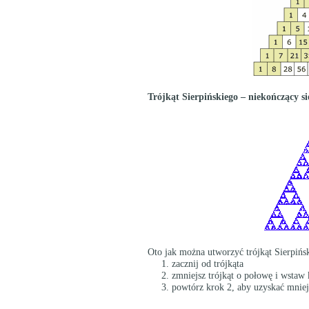
Trójkąt Sierpińskiego – niekończący s
Oto jak można utworzyć trójkąt Sierpińs
1. zacznij od trójkąta
2. zmniejsz trójkąt o połowę i wstaw 
3. powtórz krok 2, aby uzyskać mniejsz