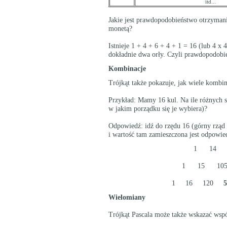
itd...
Jakie jest prawdopodobieństwo otrzyman
monetą?
Istnieje 1 + 4 + 6 + 4 + 1 = 16 (lub 4 x
dokładnie dwa orły. Czyli prawdopodobi
Kombinacje
Trójkąt także pokazuje, jak wiele kombi
Przykład: Mamy 16 kul. Na ile różnych 
w jakim porządku się je wybiera)?
Odpowiedź: idź do rzędu 16 (górny rząd 
i wartość tam zamieszczona jest odpowie
1 14 9
1 15 105
1 16 120
5
Wielomiany
Trójkąt Pascala może także wskazać ws