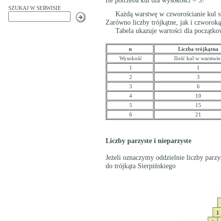
Ile potrzeba kul dla wysokości = 5?
SZUKAJ W SERWISIE
Każdą warstwę w czworościanie kul stano
Zarówno liczby trójkątne, jak i czworokąt
Tabela ukazuje wartości dla początko
n
Liczba trójkątna
Wysokość
Ilość kul w warstwie
1
1
2
3
3
6
4
10
5
15
6
21
Liczby parzyste i nieparzyste
Jeżeli oznaczymy oddzielnie liczby parz
do trójkąta Sierpińskiego