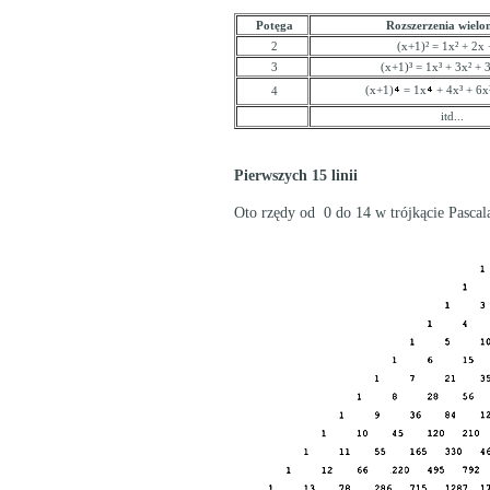
Potęga
Rozszerzenia wielo
2
(x+1)² = 1x² + 2x 
3
(x+1)³ = 1x³ + 3x² + 
(x+1)
= 1x
+ 4x³ + 6x
4
itd...
Pierwszych 15 linii
Oto rzędy od 0 do 14 w trójkącie Pascal