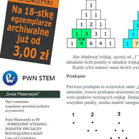
Aby zbudować trójkąt, zacznij od „1” n
układanie liczb poniżej w układzie trójką
Każda cyfra stanowi sumę dwóch wyżej 
Przekątne
Pierwsza przekątna to oczywiście same „
naturalne, trzecia przekątna utworzona zos
wzór punktów tworzących trójkąt. Dodają
Opis czasopisma
wszystkie punkty, można znaleźć następn
(regulamin sprzedaży/polityka
prywatności)
Świat Matematyki nr 80
- POPRZEDNIE WYDANIA -
DODATEK SPECJALNY
ROZWIĄZANIA ZADAŃ
Listy od Czytelników