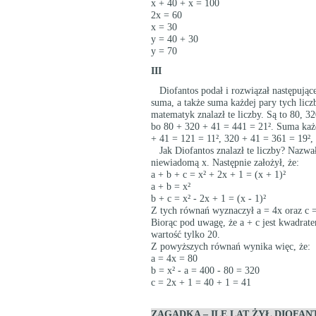
x + 40 + x = 100
2x = 60
x = 30
y = 40 + 30
y = 70
III
Diofantos podał i rozwiązał następujące 
suma, a także suma każdej pary tych licz
matematyk znalazł te liczby. Są to 80, 3
bo 80 + 320 + 41 = 441 = 21². Suma każd
+ 41 = 121 = 11², 320 + 41 = 361 = 19²,
Jak Diofantos znalazł te liczby? Nazwał 
niewiadomą x. Następnie założył, że:
a + b + c = x² + 2x + 1 = (x + 1)²
a + b = x²
b + c = x² - 2x + 1 = (x - 1)²
Z tych równań wyznaczył a = 4x oraz c =
Biorąc pod uwagę, że a + c jest kwadrate
wartość tylko 20.
Z powyższych równań wynika więc, że:
a = 4x = 80
b = x² - a = 400 - 80 = 320
c = 2x + 1 = 40 + 1 = 41
ZAGADKA – ILE LAT ŻYŁ DIOFAN