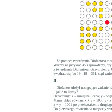
Za pomocą twierdzenia Diofantosa można 
Weźmy na przykład 45 i sprawdźmy, czy je
z twierdzenia Diofantosa, otrzymujemy: 8 
kwadratową, bo 19 ∙ 19 = 361, stąd wniose
II
Diofantos ułożył następujące zadanie: s
– jakie to liczby?
Oznaczamy: x – mniejsza liczba; y – więk
Mamy układ równań: x + y = 100 i y - x
x + y = 100 i po przekształceniu drugieg
Do pierwszego równania w miejsce y ws