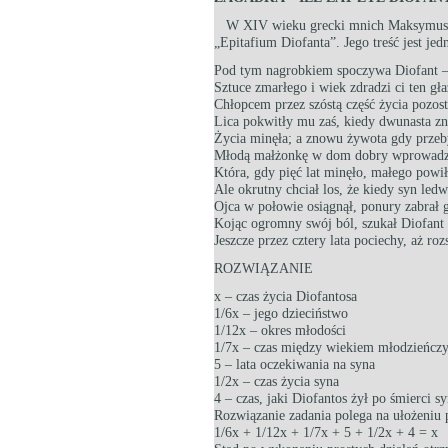
W XIV wieku grecki mnich Maksymus Pl
„Epitafium Diofanta”. Jego treść jest je
Pod tym nagrobkiem spoczywa Diofant – 
Sztuce zmarłego i wiek zdradzi ci ten gła
Chłopcem przez szóstą część życia pozos
Lica pokwitły mu zaś, kiedy dwunasta z
Życia minęła; a znowu żywota gdy przeb
Młodą małżonkę w dom dobry wprowadz
Która, gdy pięć lat minęło, małego powi
Ale okrutny chciał los, że kiedy syn led
Ojca w połowie osiągnął, ponury zabrał 
Kojąc ogromny swój ból, szukał Diofant 
Jeszcze przez cztery lata pociechy, aż roz
ROZWIĄZANIE
x – czas życia Diofantosa
1/6x – jego dzieciństwo
1/12x – okres młodości
1/7x – czas między wiekiem młodzieńcz
5 – lata oczekiwania na syna
1/2x – czas życia syna
4 – czas, jaki Diofantos żył po śmierci s
Rozwiązanie zadania polega na ułożeniu 
1/6x + 1/12x + 1/7x + 5 + 1/2x + 4 = x