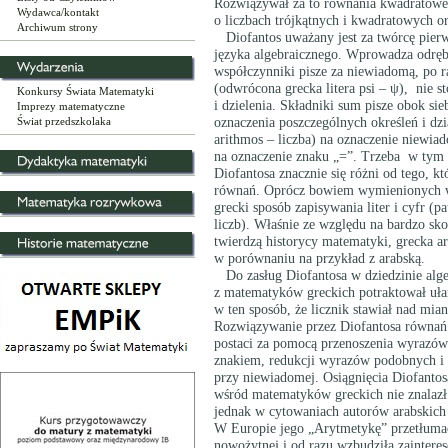
Rozwiązywał za to równania kwadratowe
Wydawca/kontakt
o liczbach trójkątnych i kwadratowych or
Archiwum strony
Diofantos uważany jest za twórcę pierw
języka algebraicznego. Wprowadza odręb
współczynniki pisze za niewiadomą, po 
(odwrócona grecka litera psi – ψ), nie 
Konkursy Świata Matematyki
i dzielenia. Składniki sum pisze obok si
Imprezy matematyczne
Świat przedszkolaka
oznaczenia poszczególnych określeń i dzi
arithmos – liczba) na oznaczenie niewiad
na oznaczenie znaku „=”. Trzeba w tym 
Diofantosa znacznie się różni od tego, k
równań. Oprócz bowiem wymienionych w
grecki sposób zapisywania liter i cyfr (pa
liczb). Właśnie ze względu na bardzo sk
twierdzą historycy matematyki, grecka ar
w porównaniu na przykład z arabską.
Do zasług Diofantosa w dziedzinie algebr
z matematyków greckich potraktował ułam
w ten sposób, że licznik stawiał nad mi
Rozwiązywanie przez Diofantosa równań p
postaci za pomocą przenoszenia wyrazów
znakiem, redukcji wyrazów podobnych i 
przy niewiadomej. Osiągnięcia Diofantos
wśród matematyków greckich nie znalazł 
jednak w cytowaniach autorów arabskich i
W Europie jego „Arytmetykę” przetłumac
nowożytnej i od razu wzbudziła zaintereso