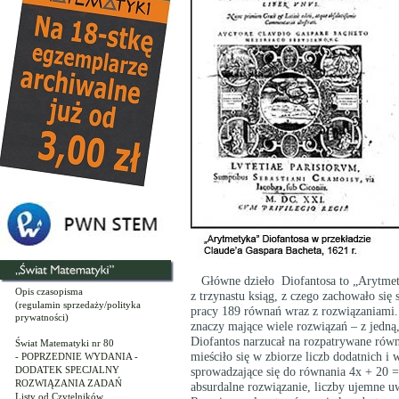
Główne dzieło Diofantosa to „Arytmety
Opis czasopisma
z trzynastu ksiąg, z czego zachowało się
(regulamin sprzedaży/polityka
pracy 189 równań wraz z rozwiązaniami. 
prywatności)
znaczy mające wiele rozwiązań – z jedn
Diofantos narzucał na rozpatrywane równ
Świat Matematyki nr 80
mieściło się w zbiorze liczb dodatnich 
- POPRZEDNIE WYDANIA -
DODATEK SPECJALNY
sprowadzające się do równania 4x + 20 = 
ROZWIĄZANIA ZADAŃ
absurdalne rozwiązanie, liczby ujemne uw
Listy od Czytelników