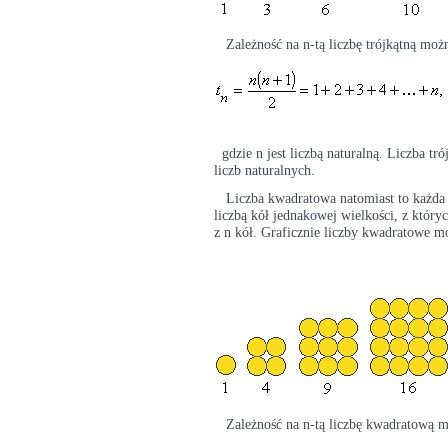
Zależność na n-tą liczbę trójkątną moż
gdzie n jest liczbą naturalną. Liczba tr
liczb naturalnych.
Liczba kwadratowa natomiast to każda t
liczbą kół jednakowej wielkości, z któ
z n kół. Graficznie liczby kwadratowe m
Zależność na n-tą liczbę kwadratową m