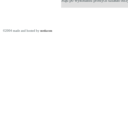
Stąd po wykonaniu prostych działań otrz
©2004 made and hosted by
mediacom