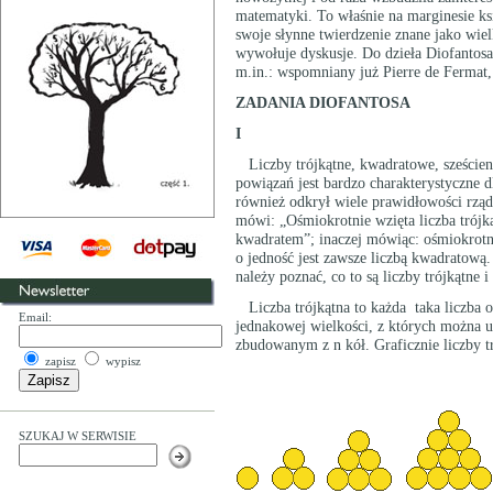
matematyki. To właśnie na marginesie ksi
swoje słynne twierdzenie znane jako wiel
wywołuje dyskusje. Do dzieła Diofanto
m.in.: wspomniany już Pierre de Fermat,
ZADANIA DIOFANTOSA
I
Liczby trójkątne, kwadratowe, sześcienn
powiązań jest bardzo charakterystyczne d
również odkrył wiele prawidłowości rząd
mówi: „Ośmiokrotnie wzięta liczba trójk
kwadratem”; inaczej mówiąc: ośmiokrotni
o jedność jest zawsze liczbą kwadratową.
należy poznać, co to są liczby trójkątne 
Liczba trójkątna to każda taka liczba o
Email:
jednakowej wielkości, z których można 
zbudowanym z n kół. Graficznie liczby t
zapisz
wypisz
SZUKAJ W SERWISIE