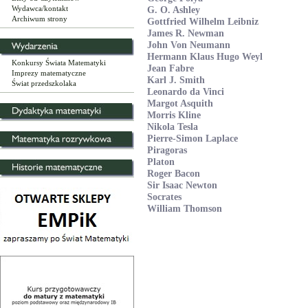
Wydawca/kontakt
G. O. Ashley
Archiwum strony
Gottfried Wilhelm Leibniz
James R. Newman
John Von Neumann
Hermann Klaus Hugo Weyl
Konkursy Świata Matematyki
Jean Fabre
Imprezy matematyczne
Karl J. Smith
Świat przedszkolaka
Leonardo da Vinci
Margot Asquith
Morris Kline
Nikola Tesla
Pierre-Simon Laplace
Piragoras
Platon
Roger Bacon
Sir Isaac Newton
Socrates
William Thomson