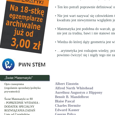
• Ten kto potrafi poprawnie definiować 
• Nie jest wart nazywać się człowiekiem t
kwadratu jest niewymierna względem j
• Matematyka jest podobna do warcab, g
nie jest za trudna, bawi i nie stanowi n
• Wiedza do której dąży geometria jest w
• …arytmetyka jest rodzajem wiedzy, prz
powinno ćwiczyć się i nigdy tego nie za
Albert Einstein
Opis czasopisma
(regulamin sprzedaży/polityka
Alfred North Whitehead
prywatności)
Aureliusz Augustyn z Hippony
Benoît B. Mandelbrot
Świat Matematyki nr 80
Blaise Pascal
- POPRZEDNIE WYDANIA -
Charles Hermite
DODATEK SPECJALNY
Edward Kasner
ROZWIĄZANIA ZADAŃ
George Pólya
Listy od Czytelników