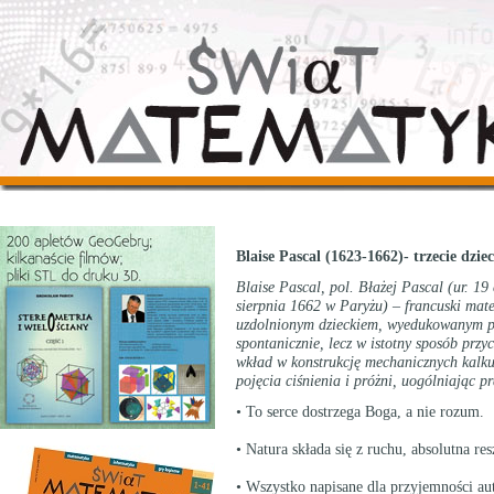
Blaise Pascal (1623-1662)- trzecie dzi
Blaise Pascal, pol. Błażej Pascal (ur. 
sierpnia 1662 w Paryżu) – francuski matema
uzdolnionym dzieckiem, wyedukowanym pr
spontanicznie, lecz w istotny sposób przy
wkład w konstrukcję mechanicznych kalku
pojęcia ciśnienia i próżni, uogólniając pr
• To serce dostrzega Boga, a nie rozum.
• Natura składa się z ruchu, absolutna res
• Wszystko napisane dla przyjemności aut