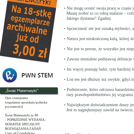
• Nie mogę ocenić swoja pracę w czasie
Muszę zrobić to co robią malarze – cofn
Jakiego dystansu? Zgadnij.
• Sprzeczność nie jest oznaką mylności, a
• Natura jest nieskończoną kulą, której ś
• Nie jest to pewne, że wszystko jest nie
• Zawsze mentalnie podstawiaj definicje 
• Im więcej poznaję ludzi, tym bardziej l
• List ten jest dłuższy niż zwykle, gdyż
• Podniecenie, które odczuwa hazardzist
razy prawdopodobieństwo jej wygrania.
Opis czasopisma
(regulamin sprzedaży/polityka
• Największym doświadczeniem duszy je
prywatności)
Jest to najpiękniejszy zawód na świecie,
Świat Matematyki nr 80
- POPRZEDNIE WYDANIA -
DODATEK SPECJALNY
ROZWIĄZANIA ZADAŃ
Listy od Czytelników