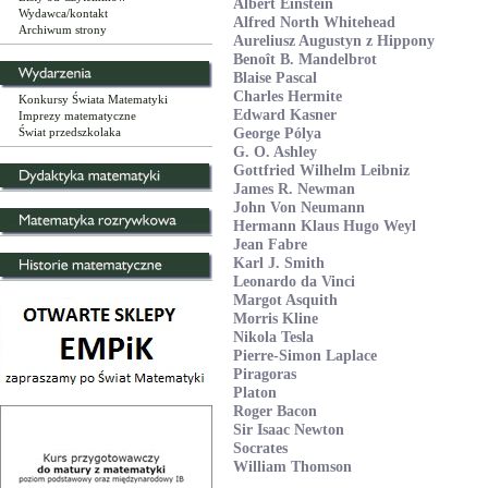
Albert Einstein
Wydawca/kontakt
Alfred North Whitehead
Archiwum strony
Aureliusz Augustyn z Hippony
Benoît B. Mandelbrot
Blaise Pascal
Charles Hermite
Konkursy Świata Matematyki
Edward Kasner
Imprezy matematyczne
Świat przedszkolaka
George Pólya
G. O. Ashley
Gottfried Wilhelm Leibniz
James R. Newman
John Von Neumann
Hermann Klaus Hugo Weyl
Jean Fabre
Karl J. Smith
Leonardo da Vinci
Margot Asquith
Morris Kline
Nikola Tesla
Pierre-Simon Laplace
Piragoras
Platon
Roger Bacon
Sir Isaac Newton
Socrates
William Thomson