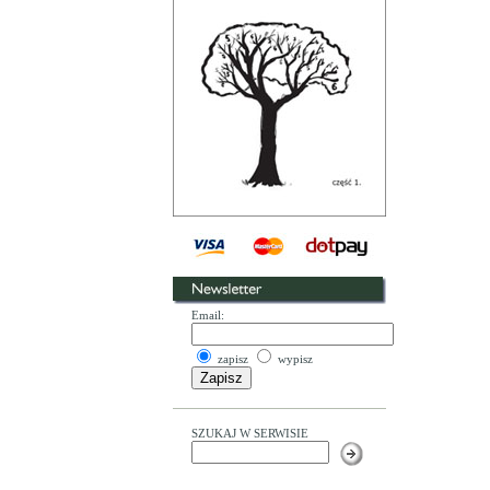
Email:
zapisz
wypisz
SZUKAJ W SERWISIE