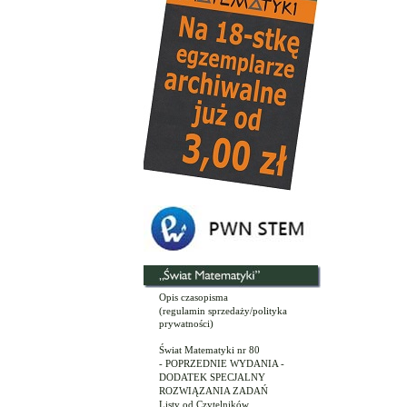
Opis czasopisma
(regulamin sprzedaży/polityka
prywatności)
Świat Matematyki nr 80
- POPRZEDNIE WYDANIA -
DODATEK SPECJALNY
ROZWIĄZANIA ZADAŃ
Listy od Czytelników