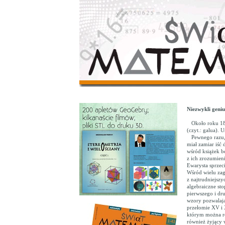
Niezwykli geniu
Około roku 1830
(czyt.: galua). 
Pewnego razu, p
miał zamiar iść 
wśród książek b
z ich zrozumieni
Ewarysta sprzeci
Wśród wielu zag
z najtrudniejsz
algebraiczne sto
pierwszego i dr
wzory pozwalając
przełomie XV i 
którym można ro
również żyjący