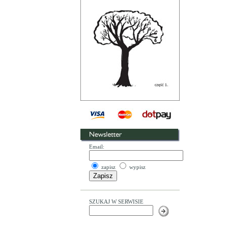
Email:
zapisz
wypisz
SZUKAJ W SERWISIE