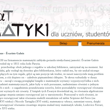
sze - Évariste Galois
 na firmamencie matematyki zabłysła gwiazda niesłychanej jasności: Évariste Galois
Urodził się w 1811 roku koło Paryża.
rzechodząc obok jednego z regałów w szkolnej bibliotece, zatrzymał się na moment. Już
dalej, gdy rozległ się donośny głos bibliotekarza, który radził mu, by nie szukał niczego
ędących na tym regale, gdyż są tam pozycje tak trudne, że nawet nauczyciele mają problem
em, a cóż dopiero on – zaledwie piętnastoletni chłopiec. Te słowa wzbudziły w duszy
w - zaczął z uwagą przeglądać książki z matematyki wyższej i wypożyczył kilka z nich.
adnień matematycznych, jakie były w nich poruszane, nadmieniano również o jednym
ych z nich - o zagadnieniu poszukiwania wzorów, które pozwalałyby rozwiązywać równania
pni wyższych niż czwarty. Z książek tych Ewaryst dowiedział się, że równania algebraiczne
ugiego stopnia umiano rozwiązywać już w starożytności. Przeczytał w nich również, że
e rozwiązywać takie równania znaleźli niezależnie od siebie Scipione del Ferro (na
XVI wieku) i Niccolo Tartaglia (XVI wiek), matematycy włoscy; natomiast wzory, dzięki
związywać równania czwartego stopnia znalazł inny matematyk włoski, Lodovico Ferrari,
 w XVI wieku.