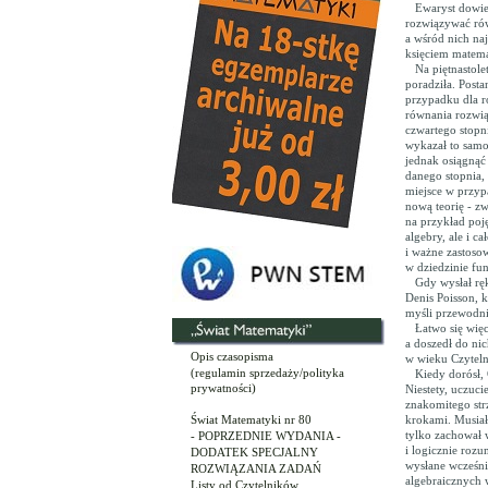
Ewaryst dowiedzi
rozwiązywać rów
a wśród nich naj
księciem matema
Na piętnastoletn
poradziła. Posta
przypadku dla r
równania rozwią
czwartego stopn
wykazał to samo
jednak osiągnąć
danego stopnia,
miejsce w przyp
nową teorię - zw
na przykład poję
algebry, ale i c
i ważne zastoso
w dziedzinie fun
Gdy wysłał ręko
Denis Poisson, k
myśli przewodni
Łatwo się więc d
a doszedł do ni
Opis czasopisma
w wieku Czyteln
(regulamin sprzedaży/polityka
Kiedy dorósł, G
prywatności)
Niestety, uczuci
znakomitego strz
Świat Matematyki nr 80
krokami. Musiał 
tylko zachował w
- POPRZEDNIE WYDANIA -
i logicznie rozu
DODATEK SPECJALNY
wysłane wcześni
ROZWIĄZANIA ZADAŃ
algebraicznych w
Listy od Czytelników