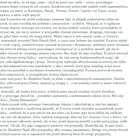
ał się także, że od tego czasu – czyli aż przez trzy wieki – wzory pozwalające
nania stopni wyższych niż czwarty, bezskutecznie próbowało znaleźć wielu matematyków,
więksi, tej miary co Kartezjusz, Pascal, Newton, Fourier, Cauchy czy Gauss, zwany
tyków, a także wielu innych.
im Ewaryście nie zrobił większego wrażenia fakt, że plejada znakomitości sobie nie
nowił, że sam rozwikła ten problem i rzeczywiście - zrobił to. Wykazał, że w ogólnym
ównań stopnia wyższego niż czwarty, nie można znaleźć wzorów, które pozwalałyby te
zywać tak, jak ma to miejsce w przypadku równań pierwszego, drugiego, trzeciego czy
ia, gdyż takie wzory nie mogą istnieć. Mniej więcej w tym samym czasie co Ewaryst,
 matematyk norweski Niels Henrik Abel, o czym nasz bohater nie wiedział. Ewaryst zdołał
 o wiele więcej, znalazł bowiem warunek konieczny i dostateczny, spełniany przez równania
 dla których istnieją wzory pozwalające rozwiązywać je w podobny sposób, jak ma to
adku równań do czwartego stopnia włącznie. Aby dojść do tego rezultatu, Ewaryst stworzył
aną obecnie teorią Galois - wprowadzając do niej szereg fundamentalnych pojęć, jak
cie ciała algebraicznego i grupy. Teoria grup wpłynęła zdecydowanie na rozwój nie tylko
ałej dziewiętnastowiecznej matematyki, a idee i metody teorii grup znajdują wciąż nowe
wania (na przykład w mechanice kwantowej i krystalografii). Ewaryst pracował również
kcji zespolonych, w szczególności funkcji eliptycznych.
pis swej pracy do Akademii Nauk, to jeden z najwybitniejszych matematyków, Siméon
tóry referował pracę Galois, opatrzył ją uwagą: (…) nie jesteśmy nawet w stanie uchwycić
ej autora.
omyślić, jak trudna była praca, w której autor zawarł rezultaty swoich dociekań,
ch w przeciągu dwóch lat – pomiędzy piętnastym a siedemnastym rokiem życia. Był więc
ików „Świata Matematyki”.
alois poznał córkę pewnego francuskiego lekarza i zakochał się w niej bez pamięci.
e to w połączeniu z zazdrością sprawiło, że Ewaryst został wyzwany na pojedynek przez
elca - wiedział, że w tym starciu nie ma szans i że koniec jego życia zbliża się wielkimi
się czuć jak skazaniec, który rankiem następnego dnia ma być stracony. Lecz o dziwo, nie
 tej sytuacji całkowity spokój, ale w noc przed śmiercią potrafił w pełni precyzyjnie, ściśle
mować. Chciał, aby jego osiągnięcia naukowe nie przepadły. Domyślał się, że jego prace
ej do Akademii Nauk albo przepadną, albo zostaną zapomniane, dlatego swą teorię równań
yłożył jeszcze raz w napisanym tuż przed śmiercią liście do swego przyjaciela,