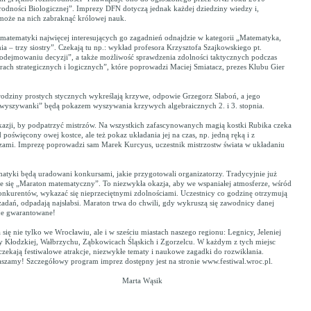
dności Biologicznej”. Imprezy DFN dotyczą jednak każdej dziedziny wiedzy i,
 może na nich zabraknąć królowej nauk.
matematyki najwięcej interesujących go zagadnień odnajdzie w kategorii „Matematyka,
ia – trzy siostry”. Czekają tu np.: wykład profesora Krzysztofa Szajkowskiego pt.
dejmowaniu decyzji”, a także możliwość sprawdzenia zdolności taktycznych podczas
rach strategicznych i logicznych”, które poprowadzi Maciej Smiatacz, prezes Klubu Gier
 rodziny prostych stycznych wykreślają krzywe, odpowie Grzegorz Słaboń, a jego
yszywanki” będą pokazem wyszywania krzywych algebraicznych 2. i 3. stopnia.
kazji, by podpatrzyć mistrzów. Na wszystkich zafascynowanych magią kostki Rubika czeka
 poświęcony owej kostce, ale też pokaz układania jej na czas, np. jedną ręką i z
ami. Imprezę poprowadzi sam Marek Kurcyus, uczestnik mistrzostw świata w układaniu
atyki będą uradowani konkursami, jakie przygotowali organizatorzy. Tradycyjnie już
 się „Maraton matematyczny”. To niezwykła okazja, aby we wspaniałej atmosferze, wśród
onkurentów, wykazać się nieprzeciętnymi zdolnościami. Uczestnicy co godzinę otrzymują
adań, odpadają najsłabsi. Maraton trwa do chwili, gdy wykruszą się zawodnicy danej
je gwarantowane!
się nie tylko we Wrocławiu, ale i w sześciu miastach naszego regionu: Legnicy, Jeleniej
y Kłodzkiej, Wałbrzychu, Ząbkowicach Śląskich i Zgorzelcu. W każdym z tych miejsc
czekają festiwalowe atrakcje, niezwykłe tematy i naukowe zagadki do rozwikłania.
aszamy! Szczegółowy program imprez dostępny jest na stronie www.festiwal.wroc.pl.
rta Wąsik