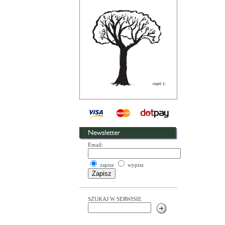
Email:
zapisz
wypisz
SZUKAJ W SERWISIE