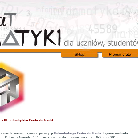
XIII Dolnośląskim Festiwalu Nauki
wania do nowej, trzynastej już edycji
Dolnośląskiego Festiwalu Nauki
. Tegoroczne hasło
i „Piękno różnorodności” i nawiązuje ono do ogłoszonego przez ONZ roku 2010