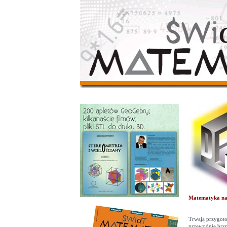
Matematyka na 
Trwają przygoto
przewodnie brzm