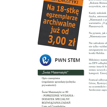
„Rokiem Różnoro
oczywiście, nie
Każdy miłośnik 
fizyka, astronom
„Matematyk o po
warsztatów „O g
Planszowych.
Na pytanie, jak
„Matematyczne w
Nie zabraknie o
nie tylko wykład
zawiązanymi ocz
kostki Rubika.
Miłośnicy matem
na DFN odbędzie
rzeszy innych k
zestaw nowych z
kategorii. Emoc
Opis czasopisma
Festiwal odbywa 
(regulamin sprzedaży/polityka
Górze, Bystrzyc
prywatności)
na uczestników 
Serdecznie zapr
Świat Matematyki nr 80
- POPRZEDNIE WYDANIA -
Ma
DODATEK SPECJALNY
ROZWIĄZANIA ZADAŃ
Listy od Czytelników