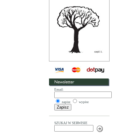
Email:
zapisz
wypisz
SZUKAJ W SERWISIE