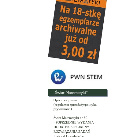
Opis czasopisma
(regulamin sprzedaży/polityka
prywatności)
Świat Matematyki nr 80
- POPRZEDNIE WYDANIA -
DODATEK SPECJALNY
ROZWIĄZANIA ZADAŃ
Listy od Czytelników