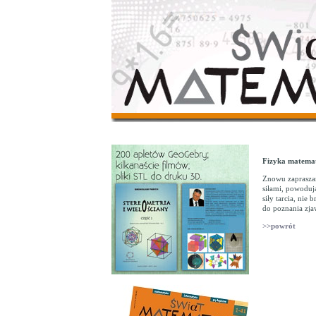
Fizyka matemat
Znowu zaprasza
siłami, powoduj
siły tarcia, nie
do poznania zja
>>powrót