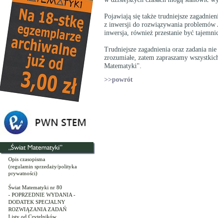
Pojawiają się także trudniejsze zagadnie
z inwersji do rozwiązywania problemów A
inwersja, również przestanie być tajemni
Trudniejsze zagadnienia oraz zadania nie 
zrozumiałe, zatem zapraszamy wszystkic
Matematyki".
>>powrót
Opis czasopisma
(regulamin sprzedaży/polityka
prywatności)
Świat Matematyki nr 80
- POPRZEDNIE WYDANIA -
DODATEK SPECJALNY
ROZWIĄZANIA ZADAŃ
Listy od Czytelników